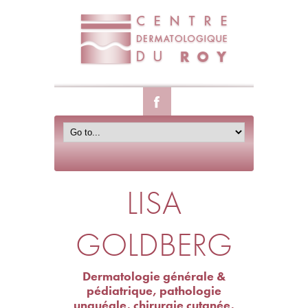
LISA
GOLDBERG
Dermatologie générale &
pédiatrique, pathologie
unguéale, chirurgie cutanée,