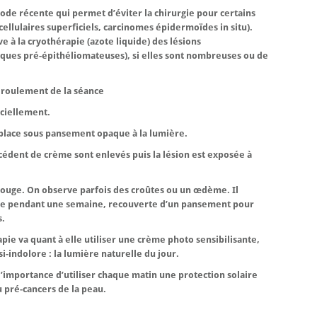
e récente qui permet d’éviter la chirurgie pour certains
ellulaires superficiels, carcinomes épidermoïdes in situ).
e à la cryothérapie (azote liquide) des lésions
iques pré-épithéliomateuses), si elles sont nombreuses ou de
roulement de la séance
iciellement.
n place sous pansement opaque à la lumière.
cédent de crème sont enlevés puis la lésion est exposée à
 rouge. On observe parfois des croûtes ou un œdème. Il
nte pendant une semaine, recouverte d’un pansement pour
s.
e va quant à elle utiliser une crème photo sensibilisante,
i-indolore : la lumière naturelle du jour.
’importance d’utiliser chaque matin une protection solaire
u pré-cancers de la peau.