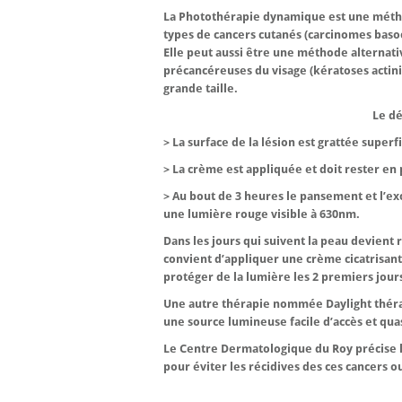
La Photothérapie dynamique est une méthod
types de cancers cutanés (carcinomes basoc
Elle peut aussi être une méthode alternativ
précancéreuses du visage (kératoses actin
grande taille.
Le dé
> La surface de la lésion est grattée superf
> La crème est appliquée et doit rester e
> Au bout de 3 heures le pansement et l’ex
une lumière rouge visible à 630nm.
Dans les jours qui suivent la peau devient
convient d’appliquer une crème cicatrisa
protéger de la lumière les 2 premiers jour
Une autre thérapie nommée Daylight thérapi
une source lumineuse facile d’accès et quas
Le Centre Dermatologique du Roy précise l
pour éviter les récidives des ces cancers o