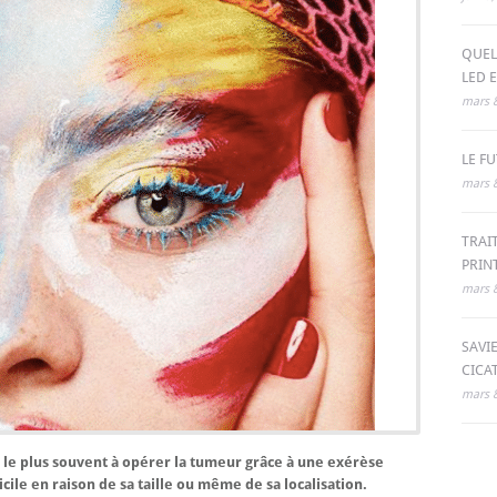
QUEL
LED 
mars 8
LE F
mars 8
TRAI
PRI
mars 8
SAVI
CICA
mars 8
 le plus souvent à opérer la tumeur grâce à une exérèse
icile en raison de sa taille ou même de sa localisation.