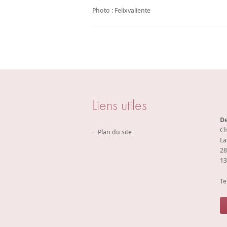
Photo : Felixvaliente
Liens utiles
De
Ch
Plan du site
La
28
13
Te