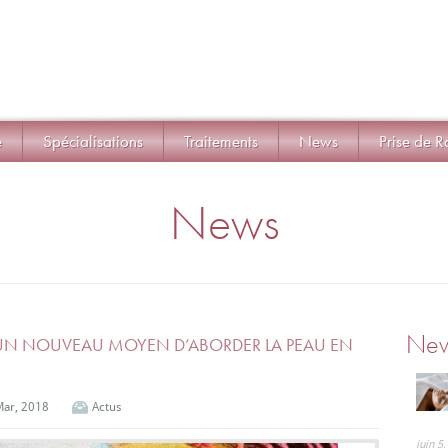
e
Spécialisations
Traitements
News
Prise de 
News
Ne
 UN NOUVEAU MOYEN D’ABORDER LA PEAU EN
Mar, 2018
Actus
juin 5